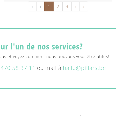
Premier
Précédent
Prochaine
Coûts
«
‹
1
2
3
›
»
ur l'un de nos services?
ous et voyez comment nous pouvons vous être utiles!
 470 58 37 11
ou mail à
hallo@pillars.be