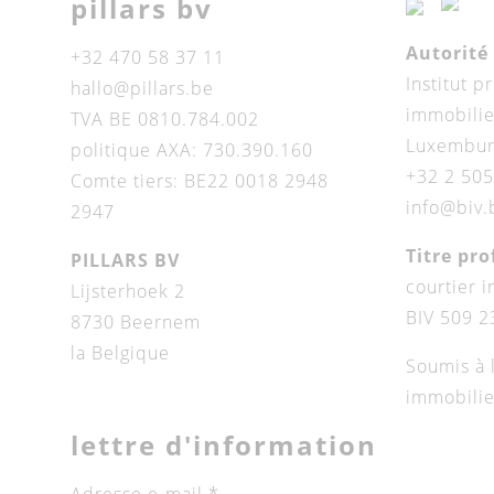
pillars bv
Autorité 
+32 470 58 37 11
Institut p
hallo@pillars.be
immobilie
TVA BE 0810.784.002
Luxemburg
politique AXA: 730.390.160
+32 2 505
Comte tiers: BE22 0018 2948
info@biv.
2947
Titre pro
PILLARS BV
courtier 
Lijsterhoek 2
BIV 509 2
8730 Beernem
la Belgique
Soumis à l
immobilie
lettre d'information