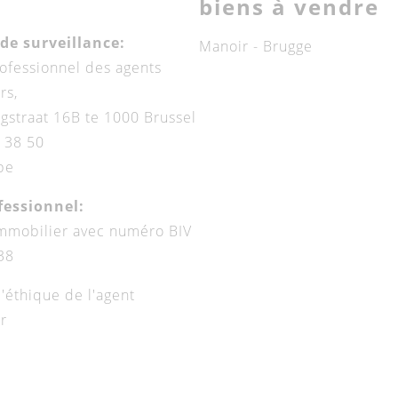
biens à vendre
de surveillance:
Manoir - Brugge
rofessionnel des agents
rs,
straat 16B te 1000 Brussel
 38 50
be
fessionnel:
immobilier avec numéro BIV
38
'éthique de l'agent
r